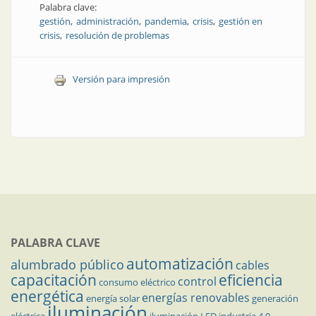
Palabra clave:
gestión
administración
pandemia
crisis
gestión en
crisis
resolución de problemas
Versión para impresión
PALABRA CLAVE
automatización
alumbrado público
cables
capacitación
eficiencia
control
consumo eléctrico
energética
energías renovables
energía solar
generación
iluminación
eléctrica
iluminación LED
industria 4.0