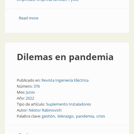
Read more
about Un recambio generacional acelerado por la
pandemia
Dilemas en pandemia
Publicado en:
Revista Ingeniería Eléctrica
Número:
376
Mes:
Junio
Año:
2022
Tipo de artículo:
Suplemento Instaladores
Autor:
Néstor Rabinovich
Palabra clave:
gestión
liderazgo
pandemia
crisis