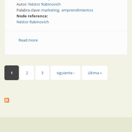
Autor:
Néstor Rabinovich
Palabra clave:
marketing
emprendimientos
Node reference:
Néstor Rabinovich
Read more
about Emprender y jugar
Páginas
1
2
3
siguiente ›
última »