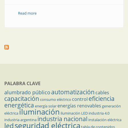
Read more
about El precio de la armonía
PALABRA CLAVE
automatización
alumbrado público
cables
capacitación
eficiencia
control
consumo eléctrico
energética
energías renovables
energía solar
generación
iluminación
eléctrica
iluminación LED
industria 4.0
industria nacional
industria argentina
instalación eléctrica
seguridad eléctrica
led
tabla de contenidos