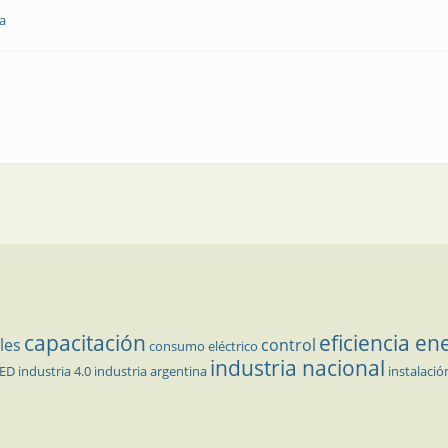
a
capacitación
eficiencia en
les
control
consumo eléctrico
industria nacional
LED
industria 4.0
industria argentina
instalació