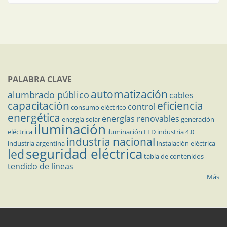
PALABRA CLAVE
automatización
alumbrado público
cables
capacitación
eficiencia
control
consumo eléctrico
energética
energías renovables
energía solar
generación
iluminación
eléctrica
iluminación LED
industria 4.0
industria nacional
industria argentina
instalación eléctrica
seguridad eléctrica
led
tabla de contenidos
tendido de líneas
Más