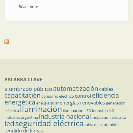
Read more
about Sandboxes: novedoso esquema tarifario de
Brasil
PALABRA CLAVE
automatización
alumbrado público
cables
capacitación
eficiencia
control
consumo eléctrico
energética
energías renovables
energía solar
generación
iluminación
eléctrica
iluminación LED
industria 4.0
industria nacional
industria argentina
instalación eléctrica
seguridad eléctrica
led
tabla de contenidos
tendido de líneas