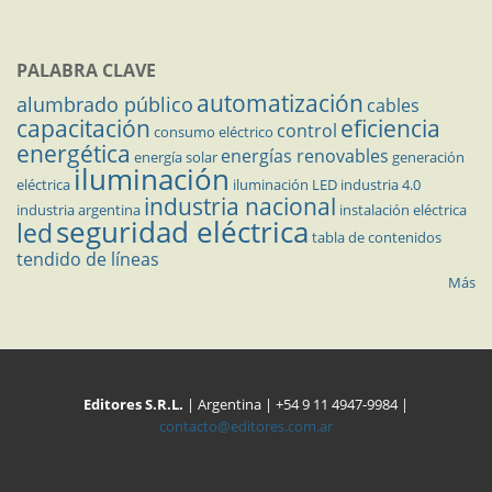
PALABRA CLAVE
automatización
alumbrado público
cables
capacitación
eficiencia
control
consumo eléctrico
energética
energías renovables
energía solar
generación
iluminación
eléctrica
iluminación LED
industria 4.0
industria nacional
industria argentina
instalación eléctrica
seguridad eléctrica
led
tabla de contenidos
tendido de líneas
Más
Editores S.R.L.
| Argentina | +54 9 11 4947-9984 |
contacto@editores.com.ar