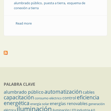
alumbrado público
puesta a tierra
esquema de
conexión a tierra
Read more
about Actualización en seguridad eléctrica y
funcionalidad en alumbrado de vías y espacios
públicos
PALABRA CLAVE
automatización
alumbrado público
cables
capacitación
eficiencia
control
consumo eléctrico
energética
energías renovables
energía solar
generación
iluminación
eléctrica
iluminación LED
industria 4.0