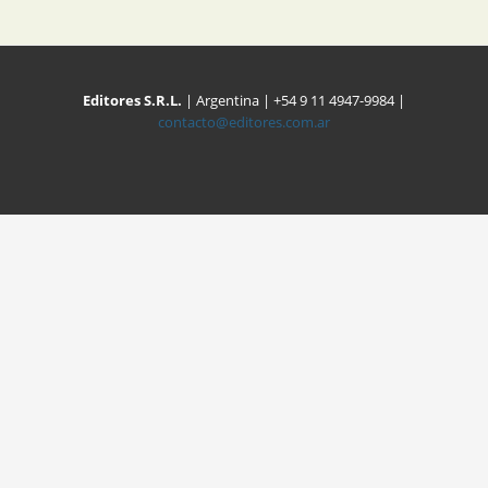
Editores S.R.L.
| Argentina | +54 9 11 4947-9984 |
contacto@editores.com.ar