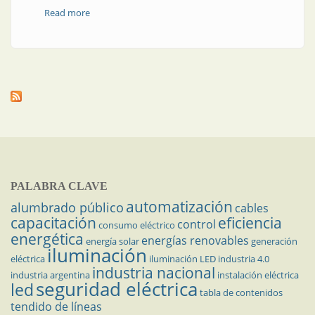
Read more
about Desarrollos estudiantiles | Sistema de sensado
y control de temperatura: aplicación al control de
procesos
PALABRA CLAVE
automatización
alumbrado público
cables
capacitación
eficiencia
control
consumo eléctrico
energética
energías renovables
energía solar
generación
iluminación
eléctrica
iluminación LED
industria 4.0
industria nacional
industria argentina
instalación eléctrica
seguridad eléctrica
led
tabla de contenidos
tendido de líneas