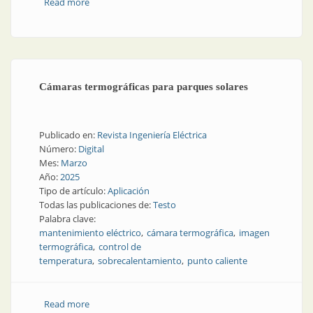
Read more
about El clima perfecto en el tablero eléctrico
Cámaras termográficas para parques solares
Publicado en:
Revista Ingeniería Eléctrica
Número:
Digital
Mes:
Marzo
Año:
2025
Tipo de artículo:
Aplicación
Todas las publicaciones de:
Testo
Palabra clave:
mantenimiento eléctrico
cámara termográfica
imagen
termográfica
control de
temperatura
sobrecalentamiento
punto caliente
Read more
about Cámaras termográficas para parques solares