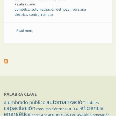
Palabra clave:
domótica
automatización del hogar
persiana
eléctrica
control remoto
Read more
about Sistema de domótica: fácil de instalar, fácil de
programar
PALABRA CLAVE
automatización
alumbrado público
cables
capacitación
eficiencia
control
consumo eléctrico
energética
energías renovables
energía solar
generación