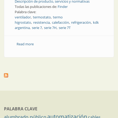
Descripción de producto, servicios y normativas
Todas las publicaciones de:
Finder
Palabra clave:
ventilador
termostato
termo
higrostato
resistencia
calefacción
refrigeración
kdk
argentina
serie 7
serie 7H
serie 7T
Read more
about Climatización en tableros eléctricos
PALABRA CLAVE
automatización
alumbrado público
cables