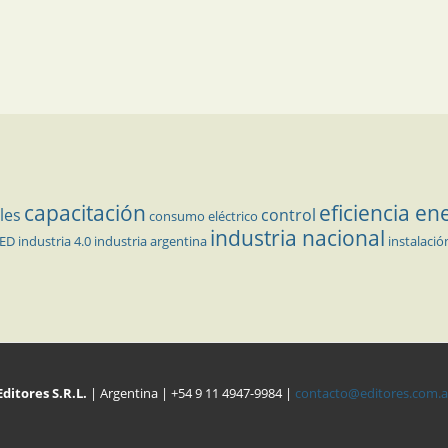
capacitación
eficiencia en
les
control
consumo eléctrico
industria nacional
LED
industria 4.0
industria argentina
instalació
Editores S.R.L.
| Argentina | +54 9 11 4947-9984 |
contacto@editores.com.a