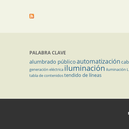
PALABRA CLAVE
automatización
alumbrado público
cab
iluminación
generación eléctrica
iluminación 
tendido de líneas
tabla de contenidos