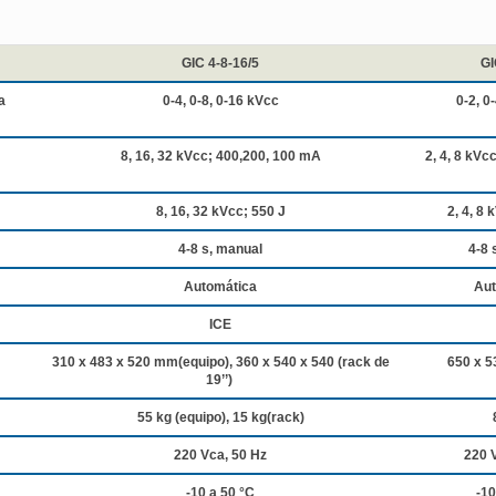
GIC 4-8-16/5
GI
a
0-4, 0-8, 0-16 kVcc
0-2, 0
8, 16, 32 kVcc; 400,200, 100 mA
2, 4, 8 kVc
8, 16, 32 kVcc; 550 J
2, 4, 8 
4-8 s, manual
4-8 
Automática
Aut
ICE
310 x 483 x 520 mm(equipo), 360 x 540 x 540 (rack de
650 x 5
19’’)
55 kg (equipo), 15 kg(rack)
220 Vca, 50 Hz
220 
-10 a 50 °C
-10