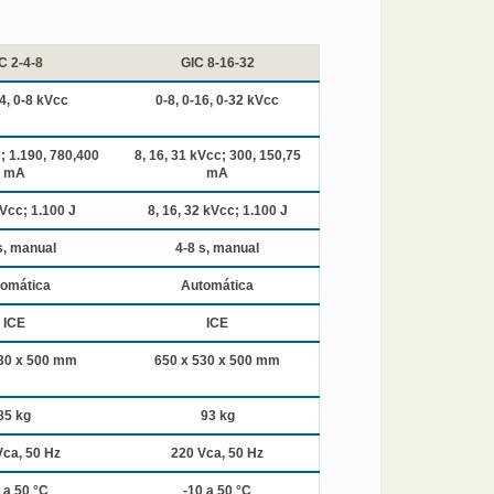
C 2-4-8
GIC 8-16-32
-4, 0-8 kVcc
0-8, 0-16, 0-32 kVcc
c; 1.190, 780,400
8, 16, 31 kVcc; 300, 150,75
mA
mA
kVcc; 1.100 J
8, 16, 32 kVcc; 1.100 J
s, manual
4-8 s, manual
omática
Automática
ICE
ICE
30 x 500 mm
650 x 530 x 500 mm
85 kg
93 kg
Vca, 50 Hz
220 Vca, 50 Hz
 a 50 °C
-10 a 50 °C