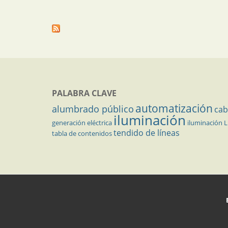
PALABRA CLAVE
automatización
alumbrado público
cab
iluminación
generación eléctrica
iluminación 
tendido de líneas
tabla de contenidos