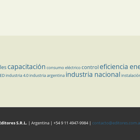
capacitación
eficiencia en
les
control
consumo eléctrico
industria nacional
LED
industria 4.0
industria argentina
instalació
Editores S.R.L.
| Argentina | +54 9 11 4947-9984 |
contacto@editores.com.a