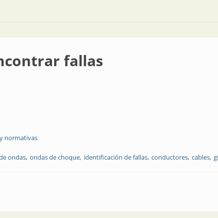
contrar fallas
 y normativas
de ondas
ondas de choque
identificación de fallas
conductores
cables
g
as