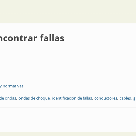
contrar fallas
 y normativas
de ondas
ondas de choque
identificación de fallas
conductores
cables
g
as