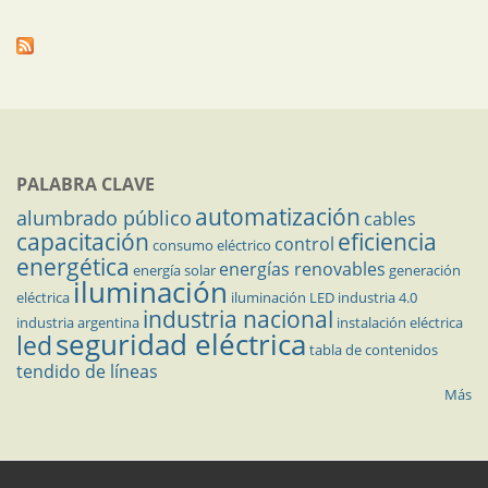
PALABRA CLAVE
automatización
alumbrado público
cables
capacitación
eficiencia
control
consumo eléctrico
energética
energías renovables
energía solar
generación
iluminación
eléctrica
iluminación LED
industria 4.0
industria nacional
industria argentina
instalación eléctrica
seguridad eléctrica
led
tabla de contenidos
tendido de líneas
Más