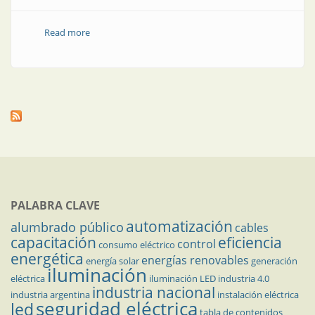
Read more
about Cables, ¿cómo encontrar sus fallas?
PALABRA CLAVE
automatización
alumbrado público
cables
capacitación
eficiencia
control
consumo eléctrico
energética
energías renovables
energía solar
generación
iluminación
eléctrica
iluminación LED
industria 4.0
industria nacional
industria argentina
instalación eléctrica
seguridad eléctrica
led
tabla de contenidos