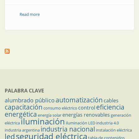
Read more
about Cables, ¿cómo encontrar sus fallas?
PALABRA CLAVE
automatización
alumbrado público
cables
capacitación
eficiencia
control
consumo eléctrico
energética
energías renovables
energía solar
generación
iluminación
eléctrica
iluminación LED
industria 4.0
industria nacional
industria argentina
instalación eléctrica
seguridad eléctrica
led
tabla de contenidos