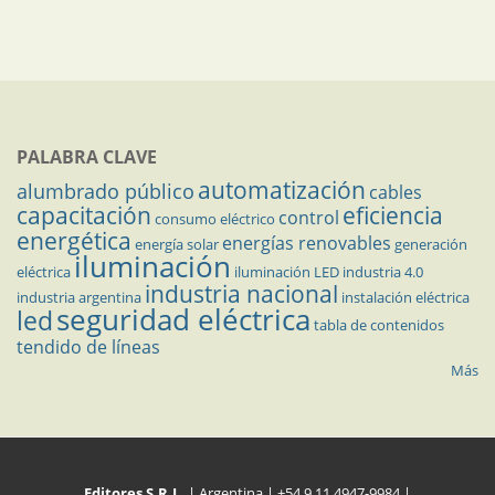
PALABRA CLAVE
automatización
alumbrado público
cables
capacitación
eficiencia
control
consumo eléctrico
energética
energías renovables
energía solar
generación
iluminación
eléctrica
iluminación LED
industria 4.0
industria nacional
industria argentina
instalación eléctrica
seguridad eléctrica
led
tabla de contenidos
tendido de líneas
Más
Editores S.R.L.
| Argentina | +54 9 11 4947-9984 |