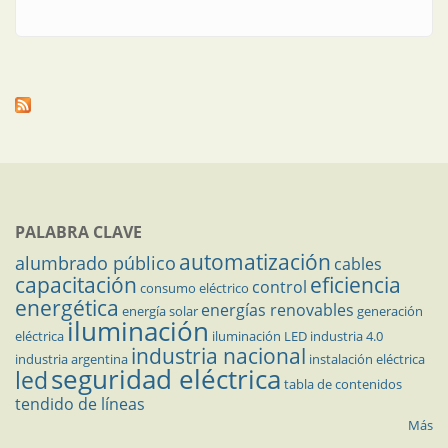
PALABRA CLAVE
automatización
alumbrado público
cables
capacitación
eficiencia
control
consumo eléctrico
energética
energías renovables
energía solar
generación
iluminación
eléctrica
iluminación LED
industria 4.0
industria nacional
industria argentina
instalación eléctrica
seguridad eléctrica
led
tabla de contenidos
tendido de líneas
Más