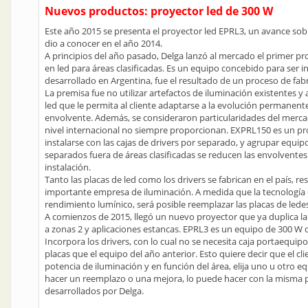
Nuevos productos: proyector led de 300 W
Este año 2015 se presenta el proyector led EPRL3, un avance sob
dio a conocer en el año 2014.
A principios del año pasado, Delga lanzó al mercado el primer p
en led para áreas clasificadas. Es un equipo concebido para ser i
desarrollado en Argentina, fue el resultado de un proceso de fab
La premisa fue no utilizar artefactos de iluminación existentes y 
led que le permita al cliente adaptarse a la evolución permanente
envolvente. Además, se consideraron particularidades del merca
nivel internacional no siempre proporcionan. EXPRL150 es un p
instalarse con las cajas de drivers por separado, y agrupar equi
separados fuera de áreas clasificadas se reducen las envolventes a
instalación.
Tanto las placas de led como los drivers se fabrican en el país, 
importante empresa de iluminación. A medida que la tecnología 
rendimiento lumínico, será posible reemplazar las placas de ledes
A comienzos de 2015, llegó un nuevo proyector que ya duplica la 
a zonas 2 y aplicaciones estancas. EPRL3 es un equipo de 300 W 
Incorpora los drivers, con lo cual no se necesita caja portaequip
placas que el equipo del año anterior. Esto quiere decir que el cl
potencia de iluminación y en función del área, elija uno u otro e
hacer un reemplazo o una mejora, lo puede hacer con la misma p
desarrollados por Delga.