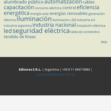
automatización
alumbrado público
cables
capacitación
eficiencia
control
consumo eléctrico
energética
energías renovables
energía solar
generación
iluminación
eléctrica
iluminación LED
industria 4.0
industria nacional
industria argentina
instalación eléctrica
seguridad eléctrica
led
tabla de contenidos
tendido de líneas
Más
Editores S.R.L.
| Argentina | +54 9 11 4947-9984 |
contacto@editores.com.ar