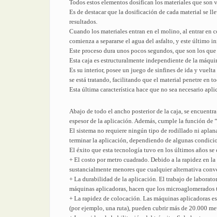
Todos estos elementos dosifican los materiales que son 
Es de destacar que la dosificación de cada material se ll
resultados.
Cuando los materiales entran en el molino, al entrar en c
comienza a separarse el agua del asfalto, y este último in
Este proceso dura unos pocos segundos, que son los que t
Esta caja es estructuralmente independiente de la máquin
Es su interior, posee un juego de sinfines de ida y vuel
se está tratando, facilitando que el material penetre en t
Esta última característica hace que no sea necesario apl
Abajo de todo el ancho posterior de la caja, se encuentr
espesor de la aplicación. Además, cumple la función de 
El sistema no requiere ningún tipo de rodillado ni aplana
terminar la aplicación, dependiendo de algunas condicion
El éxito que esta tecnología tuvo en los últimos años se 
+ El costo por metro cuadrado. Debido a la rapidez en la 
sustancialmente menores que cualquier alternativa conv
+ La durabilidad de la aplicación. El trabajo de laborato
máquinas aplicadoras, hacen que los microaglomerados t
+ La rapidez de colocación. Las máquinas aplicadoras est
(por ejemplo, una ruta), pueden cubrir más de 20.000 metr