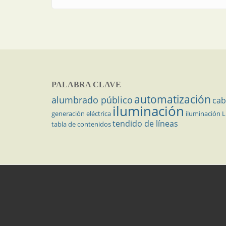
PALABRA CLAVE
automatización
alumbrado público
cab
iluminación
generación eléctrica
iluminación 
tendido de líneas
tabla de contenidos