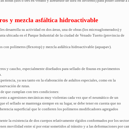
as horas (dos o tres en verano y alrededor de diez en invierno) para poder liberar a l
os y mezcla asfáltica hidroactivable
es desarrolla su actividad en dos áreas, una de obras (los microaglomerados) y
planta ubicada en el Parque Industrial de la ciudad de Venado Tuerto (provincia de
os con polímeros (flexotop) y mezcla asfáltica hidroactivable (aquapav).
eros y caucho, especialmente diseñados para sellado de fisuras en pavimentos
n.
periencia, ya sea tanto en la elaboración de asfaltos especiales, como en la
nservación de rutas.
 de que cumplan con tres condiciones:
puesto a agresiones mecánicas muy violentas cada vez que el neumático de un
que el sellado se mantenga siempre en su lugar, se debe tener en cuenta que no
herencia superficial que le confieren los polímeros modificadores agregados
mente la existencia de dos cuerpos relativamente rígidos conformados por los sector
enen movilidad entre sí por estar sometidos al tránsito y a las deformaciones por ca