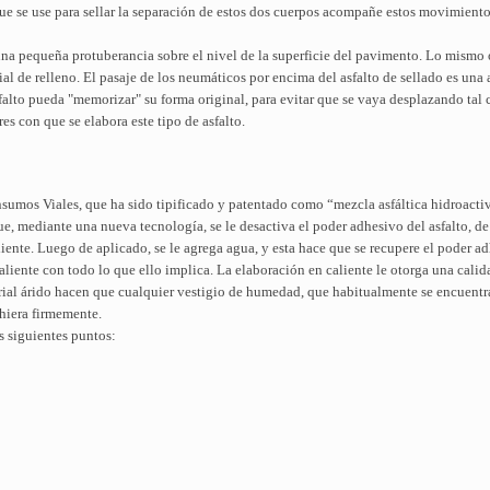
e se use para sellar la separación de estos dos cuerpos acompañe estos movimientos. E
na pequeña protuberancia sobre el nivel de la superficie del pavimento. Lo mismo o
ial de relleno. El pasaje de los neumáticos por encima del asfalto de sellado es una
falto pueda "memorizar" su forma original, para evitar que se vaya desplazando tal 
s con que se elabora este tipo de asfalto.
nsumos Viales, que ha sido tipificado y patentado como “mezcla asfáltica hidroacti
ue, mediante una nueva tecnología, se le desactiva el poder adhesivo del asfalto, d
iente. Luego de aplicado, se le agrega agua, y esta hace que se recupere el poder ad
caliente con todo lo que ello implica. La elaboración en caliente le otorga una calid
erial árido hacen que cualquier vestigio de humedad, que habitualmente se encuentra
dhiera firmemente.
s siguientes puntos: