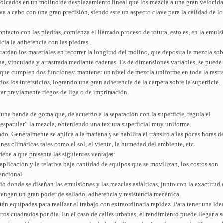
volcados en un molino de desplazamiento lineal que los mezcla a una gran velocida
eva a cabo con una gran precisión, siendo este un aspecto clave para la calidad de lo
ontacto con las piedras, comienza el llamado proceso de rotura, esto es, en la emuls
icia la adherencia con las piedras.
ardan los materiales en recorrer la longitud del molino, que deposita la mezcla so
a, vinculada y arrastrada mediante cadenas. Es de dimensiones variables, se puede a
ta que cumplen dos funciones: mantener un nivel de mezcla uniforme en toda la rastra
odos los intersticios, logrando una gran adherencia de la carpeta sobre la superficie.
icar previamente riegos de liga o de imprimación.
a una banda de goma que, de acuerdo a la separación con la superficie, regula el
“espatular” la mezcla, obteniendo una textura superficial muy uniforme.
do. Generalmente se aplica a la mañana y se habilita el tránsito a las pocas horas d
es climáticas tales como el sol, el viento, la humedad del ambiente, etc.
debe a que presenta las siguientes ventajas:
aplicación y la relativa baja cantidad de equipos que se movilizan, los costos son
encional.
rio donde se diseñan las emulsiones y las mezclas asfálticas, junto con la exactitud
engan un gran poder de sellado, adherencia y resistencia mecánica.
án equipadas para realizar el trabajo con extraordinaria rapidez. Para tener una ide
os cuadrados por día. En el caso de calles urbanas, el rendimiento puede llegar a se