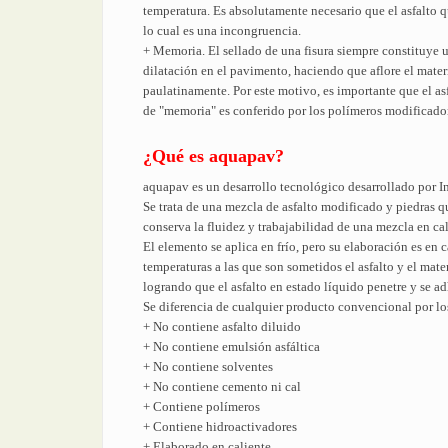
temperatura. Es absolutamente necesario que el asfalto qu
lo cual es una incongruencia.
+ Memoria. El sellado de una fisura siempre constituye u
dilatación en el pavimento, haciendo que aflore el mater
paulatinamente. Por este motivo, es importante que el as
de "memoria" es conferido por los polímeros modificadore
¿Qué es aquapav?
aquapav es un desarrollo tecnológico desarrollado por I
Se trata de una mezcla de asfalto modificado y piedras q
conserva la fluidez y trabajabilidad de una mezcla en cal
El elemento se aplica en frío, pero su elaboración es en 
temperaturas a las que son sometidos el asfalto y el mat
logrando que el asfalto en estado líquido penetre y se a
Se diferencia de cualquier producto convencional por lo
+ No contiene asfalto diluido
+ No contiene emulsión asfáltica
+ No contiene solventes
+ No contiene cemento ni cal
+ Contiene polímeros
+ Contiene hidroactivadores
+ Elaborado en caliente