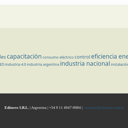
capacitación
eficiencia en
les
control
consumo eléctrico
industria nacional
LED
industria 4.0
industria argentina
instalació
Editores S.R.L.
| Argentina | +54 9 11 4947-9984 |
contacto@editores.com.ar