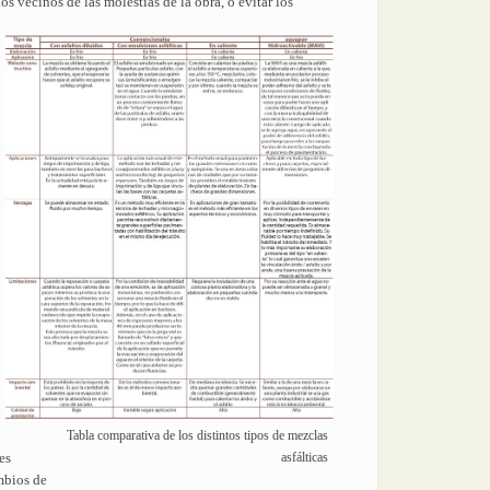
os vecinos de las molestias de la obra, o evitar los
Tabla comparativa de los distintos tipos de mezclas
es
asfálticas
mbios de