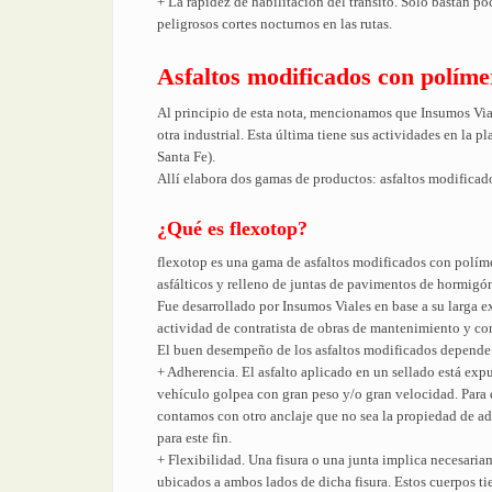
+ La rapidez de habilitación del tránsito. Solo bastan poc
peligrosos cortes nocturnos en las rutas.
Asfaltos modificados con polímer
Al principio de esta nota, mencionamos que Insumos Vial
otra industrial. Esta última tiene sus actividades en la 
Santa Fe).
Allí elabora dos gamas de productos: asfaltos modificad
¿Qué es flexotop?
flexotop es una gama de asfaltos modificados con polím
asfálticos y relleno de juntas de pavimentos de hormigó
Fue desarrollado por Insumos Viales en base a su larga ex
actividad de contratista de obras de mantenimiento y co
El buen desempeño de los asfaltos modificados depende
+ Adherencia. El asfalto aplicado en un sellado está ex
vehículo golpea con gran peso y/o gran velocidad. Para 
contamos con otro anclaje que no sea la propiedad de ad
para este fin.
+ Flexibilidad. Una fisura o una junta implica necesaria
ubicados a ambos lados de dicha fisura. Estos cuerpos ti