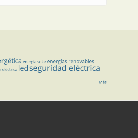
ergética
energías renovables
energía solar
seguridad eléctrica
led
n eléctrica
Más