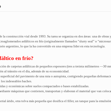
o
 la construcción vial desde 1993. Su tarea se organiza en dos áreas: una de obras y 
microaglomerados asfálticos en frío (originalmente llamados “slurry seal” o “microsu
rio argentino, lo que la ha convertido en una empresa líder en esta tecnología.
ltico en frío?
ación de carpetas asfálticas de pequeños espesores (tres a treinta milímetros —30 
ión al tránsito en el día, además de su economicidad.
 superficial del pavimento de una ruta o autopista, corrigiendo pequeñas deformaci
e los indeseables baches.
idas y económicas sobre suelos compactados o bases estabilizadas.
mediante máquinas que contienen, transportan y elaboran el material que van coloc
al árido, otra tolva más pequeña que dosifica el filler, un tanque para la emulsión 