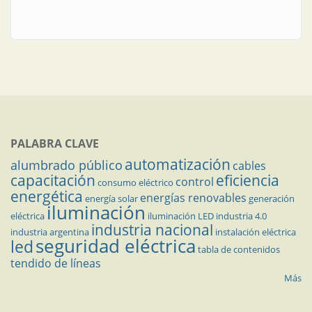
PALABRA CLAVE
automatización
alumbrado público
cables
capacitación
eficiencia
control
consumo eléctrico
energética
energías renovables
energía solar
generación
iluminación
eléctrica
iluminación LED
industria 4.0
industria nacional
industria argentina
instalación eléctrica
seguridad eléctrica
led
tabla de contenidos
tendido de líneas
Más