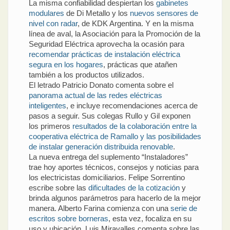
La misma confiabilidad despiertan los
gabinetes
modulares
de Di Metallo y los
nuevos sensores de
nivel con radar
, de KDK Argentina. Y en la misma
línea de aval, la Asociación para la Promoción de la
Seguridad Eléctrica aprovecha la ocasión para
recomendar prácticas de instalación eléctrica
segura en los hogares
, prácticas que atañen
también a los productos utilizados.
El letrado Patricio Donato comenta sobre el
panorama actual de las redes eléctricas
inteligentes
, e incluye recomendaciones acerca de
pasos a seguir. Sus colegas Rullo y Gil exponen
los primeros
resultados de la colaboración entre la
cooperativa eléctrica de Ramallo y las posibilidades
de instalar generación distribuida renovable
.
La nueva entrega del suplemento “Instaladores”
trae hoy aportes técnicos, consejos y noticias para
los electricistas domiciliarios. Felipe Sorrentino
escribe sobre las
dificultades de la cotización
y
brinda algunos parámetros para hacerlo de la mejor
manera. Alberto Farina comienza con una
serie de
escritos sobre borneras
, esta vez, focaliza en su
uso y ubicación. Luis Miravalles comenta sobre las