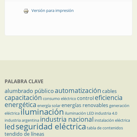
Versión para impresión
PALABRA CLAVE
automatización
alumbrado público
cables
capacitación
eficiencia
control
consumo eléctrico
energética
energías renovables
energía solar
generación
iluminación
eléctrica
iluminación LED
industria 4.0
industria nacional
industria argentina
instalación eléctrica
seguridad eléctrica
led
tabla de contenidos
tendido de líneas