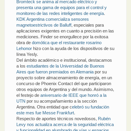
Bromteck se anima al mercado eléctrico y
presenta una gama de equipos para el control y
monitoreo de las redes inteligentes de energía
.
KDK Argentina comercializa sensores
magnetoestrictivos de Balluff
, especiales para
aplicaciones exigentes en cuanto a precisión en las
mediciones. Finder se enorgullece por la exitosa
obra de
domótica que el restaurante rosarino
Lehonor
hizo con la ayuda de los dispositivos de su
línea Yesly.
Del ámbito académico e institucional, destacamos
a los
estudiantes de la Universidad de Buenos
Aires que fueron premiados en Alemania
por su
proyecto sobre almacenamiento de energía, en un
concurso de Phoenix Contact del que participaron
otros equipos de Argentina y del mundo. Asimismo,
el festejo de
aniversario de IEEE que honró a la
UTN
por su acompañamiento a la sección
Argentina. Otra entidad que c
elebró su fundación
este mes fue Messe Frankfurt
.
Respecto de aportes técnicos novedosos,
Rubén
Levy nos actualiza acerca de la seguridad eléctrica
y funcionalidad en alumbrado de vías y espacios