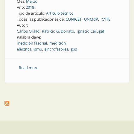
Mes:
Marzo
Año:
2018
Tipo de artículo:
Artículo técnico
Todas las publicaciones de:
CONICET
UNMdP
ICYTE
Autor:
Carlos Orallo
Patricio G. Donato
Ignacio Carugati
Palabra clave:
medicion fasorial
medición
eléctrica
pmu
sincrofasores
gps
Read more
about Unidades de medición fasorial: ¿qué son y para
qué sirven?