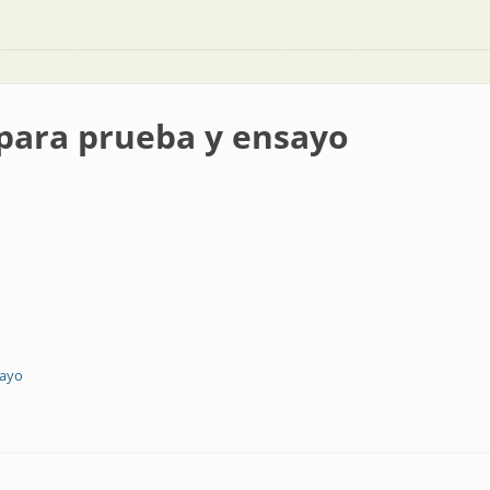
 para prueba y ensayo
sayo
 y ensayo