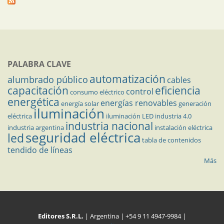
PALABRA CLAVE
automatización
alumbrado público
cables
capacitación
eficiencia
control
consumo eléctrico
energética
energías renovables
energía solar
generación
iluminación
eléctrica
iluminación LED
industria 4.0
industria nacional
industria argentina
instalación eléctrica
seguridad eléctrica
led
tabla de contenidos
tendido de líneas
Más
Editores S.R.L.
| Argentina | +54 9 11 4947-9984 |