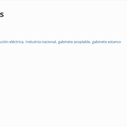
s
ución eléctrica
Industria nacional
gabinete acoplable
gabinete estanco