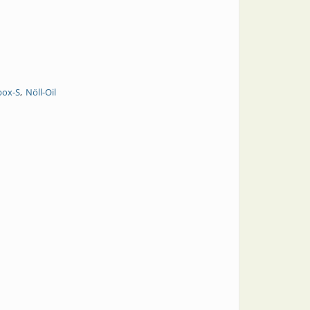
box-S
Nöll-Oil