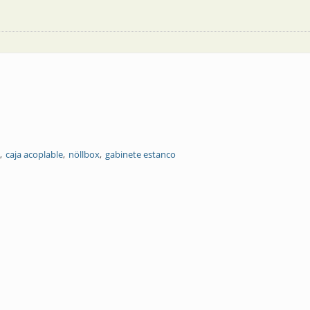
caja acoplable
nöllbox
gabinete estanco