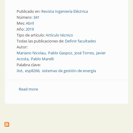
Publicado en:
Revista Ingeniería Eléctrica
Número:
341
Mes:
Abril
Año:
2019
Tipo de artículo:
Artículo técnico
Todas las publicaciones de:
Definir facultades
Autor:
Mariano Nicolau
Pablo Gaspoz
José Torres
Javier
Acosta
Pablo Marelli
Palabra clave:
Ilot
esp8266
sistemas de gestión de energía
Read more
about Eficiencia energética | Diseño de nodos de
control inteligentes con integración a un sistema de
gestión de la energía