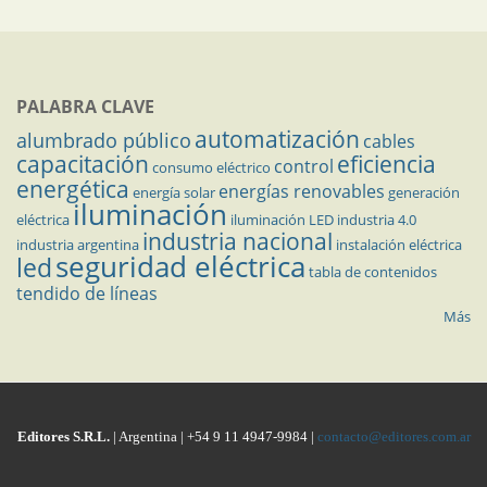
PALABRA CLAVE
automatización
alumbrado público
cables
capacitación
eficiencia
control
consumo eléctrico
energética
energías renovables
energía solar
generación
iluminación
eléctrica
iluminación LED
industria 4.0
industria nacional
industria argentina
instalación eléctrica
seguridad eléctrica
led
tabla de contenidos
tendido de líneas
Más
Editores S.R.L.
| Argentina | +54 9 11 4947-9984 |
contacto@editores.com.ar