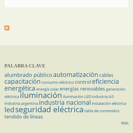
PALABRA CLAVE
automatización
alumbrado público
cables
capacitación
eficiencia
control
consumo eléctrico
energética
energías renovables
energía solar
generación
iluminación
eléctrica
iluminación LED
industria 4.0
industria nacional
industria argentina
instalación eléctrica
seguridad eléctrica
led
tabla de contenidos
tendido de líneas
Más