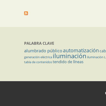
PALABRA CLAVE
automatización
alumbrado público
cab
iluminación
generación eléctrica
iluminación 
tendido de líneas
tabla de contenidos