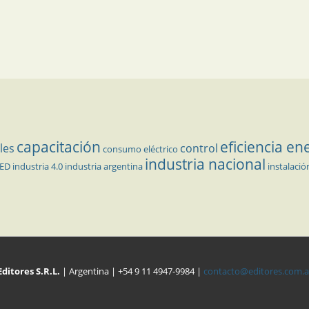
capacitación
eficiencia en
les
control
consumo eléctrico
industria nacional
LED
industria 4.0
industria argentina
instalació
Editores S.R.L.
| Argentina | +54 9 11 4947-9984 |
contacto@editores.com.a