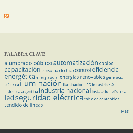
PALABRA CLAVE
automatización
alumbrado público
cables
capacitación
eficiencia
control
consumo eléctrico
energética
energías renovables
energía solar
generación
iluminación
eléctrica
iluminación LED
industria 4.0
industria nacional
industria argentina
instalación eléctrica
seguridad eléctrica
led
tabla de contenidos
tendido de líneas
Más