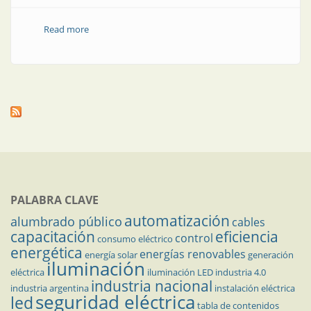
Read more
about Variadores de frecuencia muy convenientes
PALABRA CLAVE
automatización
alumbrado público
cables
capacitación
eficiencia
control
consumo eléctrico
energética
energías renovables
energía solar
generación
iluminación
eléctrica
iluminación LED
industria 4.0
industria nacional
industria argentina
instalación eléctrica
seguridad eléctrica
led
tabla de contenidos