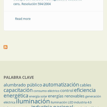
cero
Resolución 594/2004
Read more
about Trabajos con tensión en media tensión,
importancia de una normativa nacional
PALABRA CLAVE
automatización
alumbrado público
cables
capacitación
eficiencia
control
consumo eléctrico
energética
energías renovables
energía solar
generación
iluminación
eléctrica
iluminación LED
industria 4.0