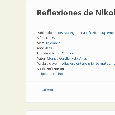
Reflexiones de Nikol
Publicado en:
Revista Ingeniería Eléctrica
Suplemen
Número:
360
Mes:
Diciembre
Año:
2020
Tipo de artículo:
Opinión
Autor:
Monica Corella
Felix Arias
Palabra clave:
mediación
entendimiento mutuo
r
Node reference:
Felipe Sorrentino
Read more
about Reflexiones de Nikola Tesla sobre