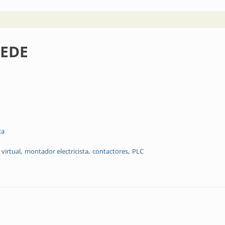
YEDE
ca
 virtual
montador electricista
contactores
PLC