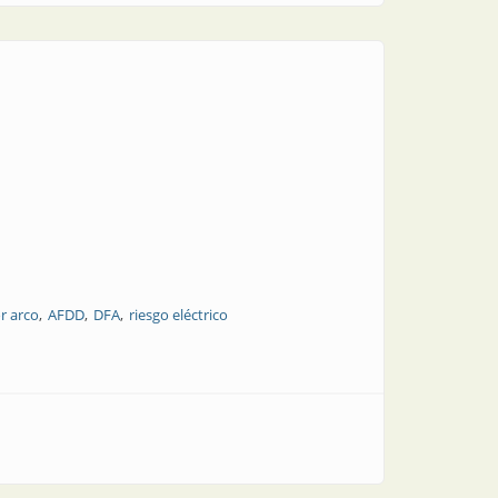
r arco
AFDD
DFA
riesgo eléctrico