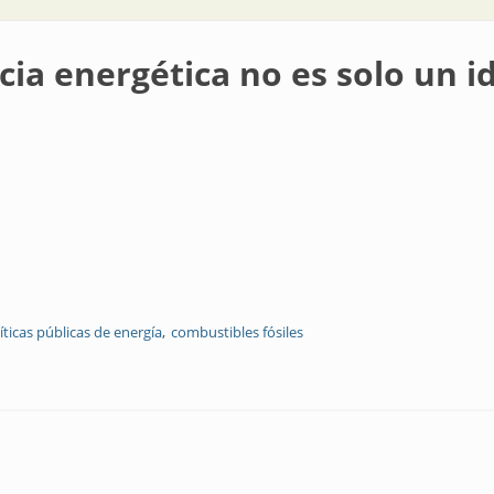
cia energética no es solo un i
íticas públicas de energía
combustibles fósiles
a no es solo un ideal, es también una obligación”