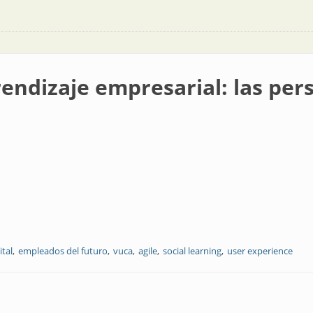
endizaje empresarial: las per
ital
empleados del futuro
vuca
agile
social learning
user experience
esarial: las personas en el centro de los negocios