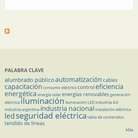
exposición que crece: Intersec
PALABRA CLAVE
automatización
alumbrado público
cables
capacitación
eficiencia
control
consumo eléctrico
energética
energías renovables
energía solar
generación
iluminación
eléctrica
iluminación LED
industria 4.0
industria nacional
industria argentina
instalación eléctrica
seguridad eléctrica
led
tabla de contenidos
tendido de líneas
Más