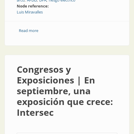
arco
AFDD
DFA
riesgo eléctrico
Node reference:
Luis Miravalles
Read more
about Prevención de incendios de origen eléctrico
Congresos y
Exposiciones | En
septiembre, una
exposición que crece:
Intersec