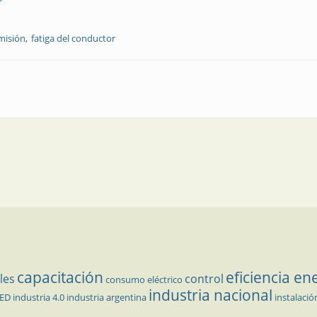
misión
fatiga del conductor
de suspensión: su efecto en la fatiga del conductor
capacitación
eficiencia en
les
control
consumo eléctrico
industria nacional
LED
industria 4.0
industria argentina
instalació