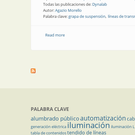
Todas las publicaciones de:
Dynalab
Autor:
Agazio Morello
Palabra clave:
grapa de suspensión
líneas de trans
Read more
about Producto | El diseño de la grapa 
PALABRA CLAVE
automatización
alumbrado público
cab
iluminación
generación eléctrica
iluminación 
tendido de líneas
tabla de contenidos