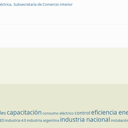
éctrica
Subsecretaría de Comercio Interior
os de la seguridad eléctrica en Argentina
capacitación
eficiencia en
les
control
consumo eléctrico
industria nacional
LED
industria 4.0
industria argentina
instalació