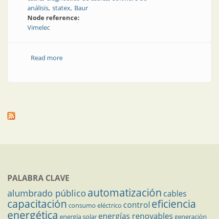
análisis
statex
Baur
Node reference:
Vimelec
Read more
about Predicción fiable de la vida útil residual de
cables de media tensión
PALABRA CLAVE
automatización
alumbrado público
cables
capacitación
eficiencia
control
consumo eléctrico
energética
energías renovables
energía solar
generación