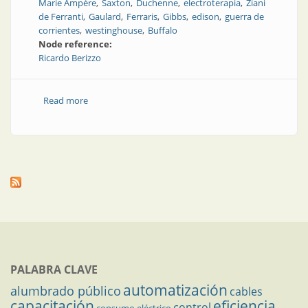
Marie Ampère
Saxton
Duchenne
electroterapia
Ziani
de Ferranti
Gaulard
Ferraris
Gibbs
edison
guerra de
corrientes
westinghouse
Buffalo
Node reference:
Ricardo Berizzo
Read more
about La historia de la corriente alterna
PALABRA CLAVE
automatización
alumbrado público
cables
capacitación
eficiencia
control