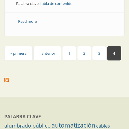
Palabra clave:
tabla de contenidos
Read more
about Ingeniería Eléctrica 362 | En esta edición
Páginas
« primera
‹ anterior
1
2
3
4
PALABRA CLAVE
automatización
alumbrado público
cables