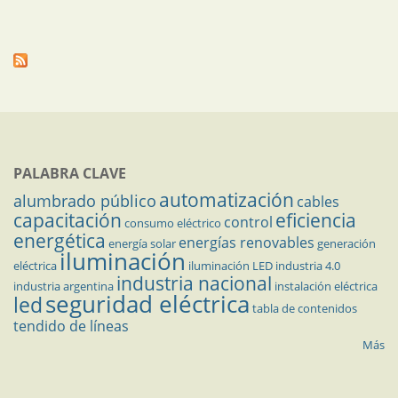
PALABRA CLAVE
automatización
alumbrado público
cables
capacitación
eficiencia
control
consumo eléctrico
energética
energías renovables
energía solar
generación
iluminación
eléctrica
iluminación LED
industria 4.0
industria nacional
industria argentina
instalación eléctrica
seguridad eléctrica
led
tabla de contenidos
tendido de líneas
Más