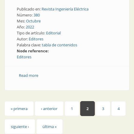
Publicado en:
Revista Ingeniería Eléctrica
Número:
380
Mes:
Octubre
Año:
2022
Tipo de artículo:
Editorial
Autor:
Editores
Palabra clave:
tabla de contenidos
Node reference:
Editores
Read more
about Ingeniería Eléctrica 380 | En esta edición
Páginas
« primera
‹ anterior
1
2
3
4
siguiente ›
última »