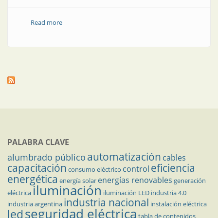
Read more
about Fuente Plazoleta de la Infancia
PALABRA CLAVE
automatización
alumbrado público
cables
capacitación
eficiencia
control
consumo eléctrico
energética
energías renovables
energía solar
generación
iluminación
eléctrica
iluminación LED
industria 4.0
industria nacional
industria argentina
instalación eléctrica
seguridad eléctrica
led
tabla de contenidos