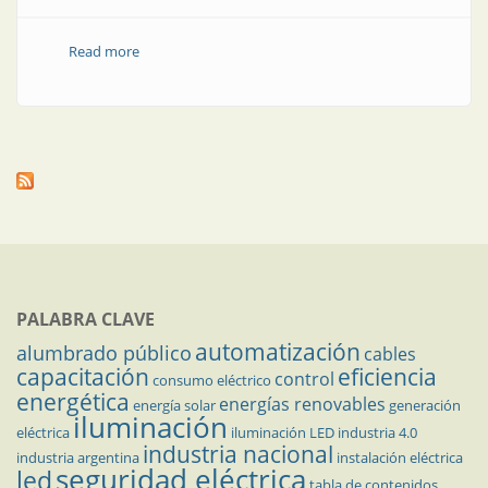
Read more
about Funciones y características de los
transductores
PALABRA CLAVE
automatización
alumbrado público
cables
capacitación
eficiencia
control
consumo eléctrico
energética
energías renovables
energía solar
generación
iluminación
eléctrica
iluminación LED
industria 4.0
industria nacional
industria argentina
instalación eléctrica
seguridad eléctrica
led
tabla de contenidos