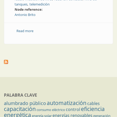
tanques
telemedición
Node reference:
Antonio Brito
Read more
about Tecnología de radares para medir nivel: algún
día, ¿será importante?
PALABRA CLAVE
automatización
alumbrado público
cables
capacitación
eficiencia
control
consumo eléctrico
energética
energías renovables
energía solar
generación