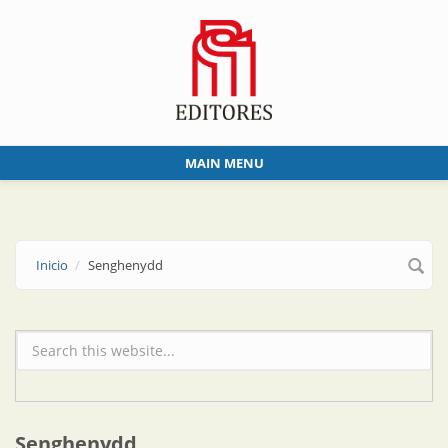
Skip to main content
MAIN MENU
Inicio
Senghenydd
Formulario de búsqueda
Senghenydd