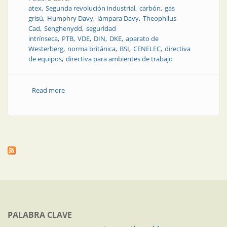
atex
Segunda revolución industrial
carbón
gas
grisú
Humphry Davy
lámpara Davy
Theophilus
Cad
Senghenydd
seguridad
intrínseca
PTB
VDE
DIN
DKE
aparato de
Westerberg
norma británica
BSI
CENELEC
directiva
de equipos
directiva para ambientes de trabajo
Read more
about Una (no tan breve) historia de los estándares
NEC, ATEX e IECEx. Parte 2
PALABRA CLAVE