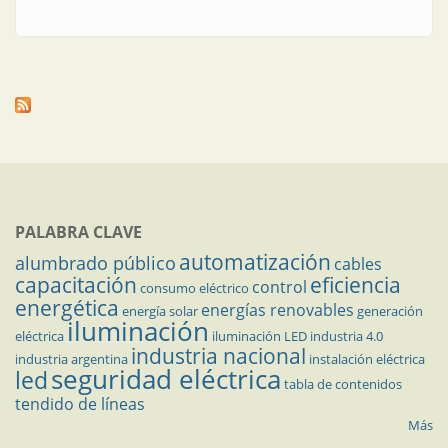
PALABRA CLAVE
automatización
alumbrado público
cables
capacitación
eficiencia
control
consumo eléctrico
energética
energías renovables
energía solar
generación
iluminación
eléctrica
iluminación LED
industria 4.0
industria nacional
industria argentina
instalación eléctrica
seguridad eléctrica
led
tabla de contenidos
tendido de líneas
Más