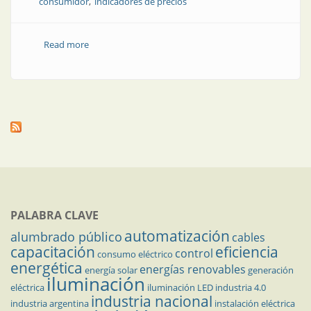
consumidor
indicadores de precios
Read more
about Noticias del sector eléctrico | Abril/2022
PALABRA CLAVE
automatización
alumbrado público
cables
capacitación
eficiencia
control
consumo eléctrico
energética
energías renovables
energía solar
generación
iluminación
eléctrica
iluminación LED
industria 4.0
industria nacional
industria argentina
instalación eléctrica