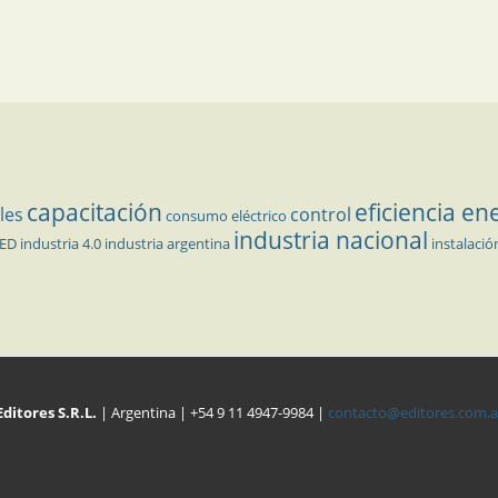
capacitación
eficiencia en
les
control
consumo eléctrico
industria nacional
LED
industria 4.0
industria argentina
instalació
Editores S.R.L.
| Argentina | +54 9 11 4947-9984 |
contacto@editores.com.a