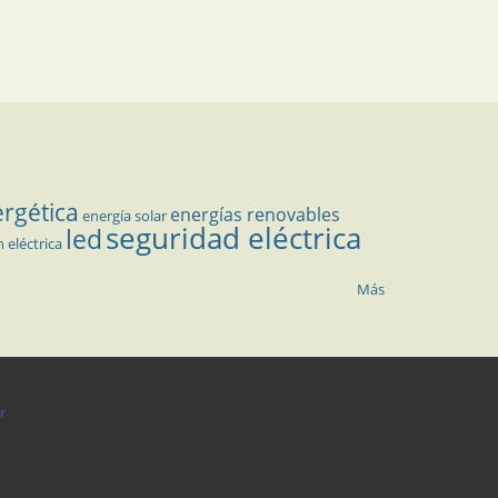
ergética
energías renovables
energía solar
seguridad eléctrica
led
n eléctrica
Más
r