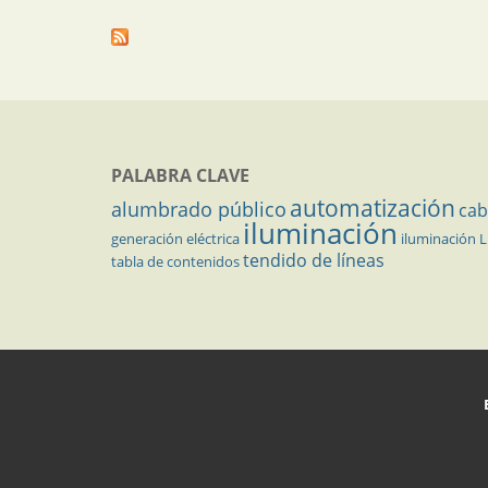
PALABRA CLAVE
automatización
alumbrado público
cab
iluminación
generación eléctrica
iluminación 
tendido de líneas
tabla de contenidos